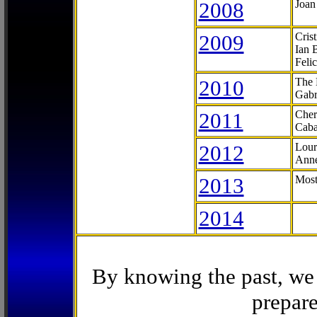
2008
Joan
2009
Cris
Ian 
Feli
2010
The 
Gabr
2011
Cher
Caba
2012
Lour
Anne
2013
Most
2014
By knowing the past, we 
prepare