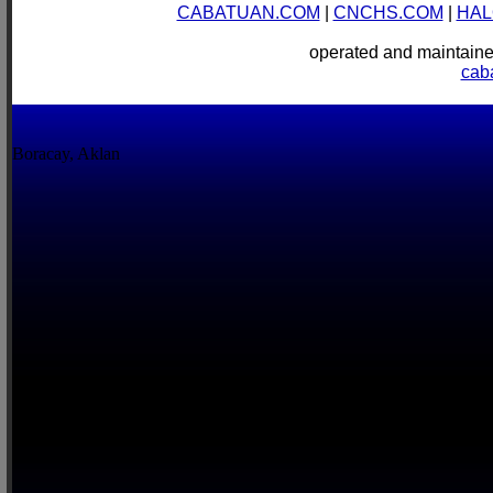
CABATUAN.COM
|
CNCHS.COM
|
HAL
operated and mainta
cab
Boracay, Aklan