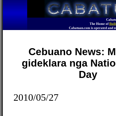
Cabatu
The Home of
Iloi
Cabatuan.com is operated an
Cebuano News: M
gideklara nga Natio
Day
2010/05/27