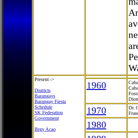
ma
Ar
av
ne
ar
Pe
Wa
Present ->
1960
Caba
Caba
Districts
Foss
Barangays
Dion
Barangay Fiesta
Schedule
1970
Dr. 
SK Federation
Fran
Government
1980
Brgy Acao