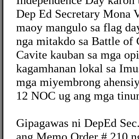
Independence Day karon t
Dep Ed Secretary Mona V
maoy mangulo sa flag da
nga mitakdo sa Battle of 
Cavite kauban sa mga opi
kagamhanan lokal sa Imu
mga miyembrong ahensiy
12 NOC ug ang mga tinun
Gipagawas ni DepEd Sec.
ang Memo Order # 210 n