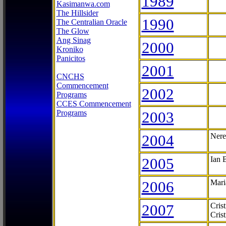
1989
Kasimanwa.com
The Hillsider
1990
The Centralian Oracle
The Glow
Ang Sinag
2000
Kroniko
Panicitos
2001
CNCHS
Commencement
2002
Programs
CCES Commencement
Programs
2003
2004
Nere
2005
Ian 
2006
Mari
2007
Cris
Cris