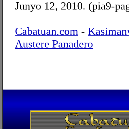
Junyo 12, 2010. (pia9-pa
Cabatuan.com
-
Kasiman
Austere Panadero