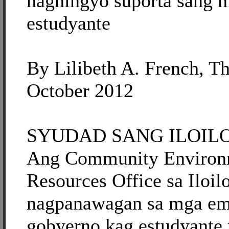
naghingyo suporta sang 
estudyante
By Lilibeth A. French, Th
October 2012
SYUDAD SANG ILOILO, 
Ang Community Environm
Resources Office sa Iloil
nagpanawagan sa mga em
gobyerno kag estudyante 