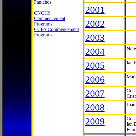
Panicitos
2001
CNCHS
Commencement
2002
Programs
CCES Commencement
Programs
2003
2004
Nere
2005
Ian 
2006
Mari
2007
Cris
Cris
2008
Joan
2009
Cris
Ian 
Feli