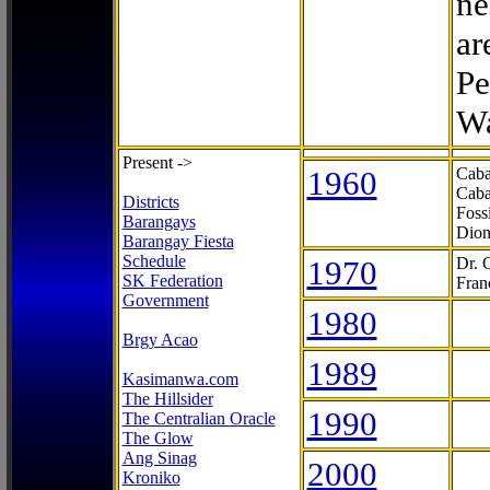
ne
ar
Pe
Wa
Present ->
1960
Caba
Caba
Districts
Foss
Barangays
Dion
Barangay Fiesta
Schedule
1970
Dr. 
SK Federation
Fran
Government
1980
Brgy Acao
1989
Kasimanwa.com
The Hillsider
1990
The Centralian Oracle
The Glow
Ang Sinag
2000
Kroniko