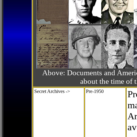
Above: Documents and America
about the time o
Secret Archives ->
Pre-1950
Pr
ma
Ar
av