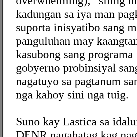
overwhelming),” siling ni
kadungan sa iya man pagk
suporta inisyatibo sang m
panguluhan may kaangtan
kasubong sang programa
gobyerno probinsiyal sang
nagatuyo sa pagtanum san
nga kahoy sini nga tuig.
Suno kay Lastica sa idal
DENR nagahatag kag nag