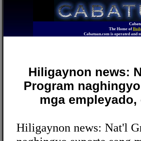
Cabatu
The Home of
Iloi
Cabatuan.com is operated an
Hiligaynon news: N
Program naghingyo
mga empleyado, 
Hiligaynon news: Nat'l 