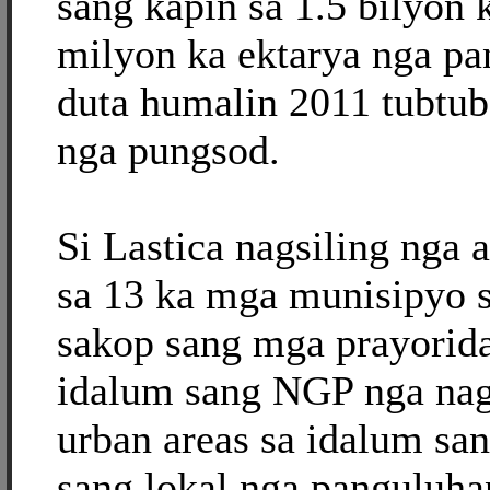
sang kapin sa 1.5 bilyon 
milyon ka ektarya nga pa
duta humalin 2011 tubtub
nga pungsod.
Si Lastica nagsiling nga 
sa 13 ka mga munisipyo s
sakop sang mga prayorida
idalum sang NGP nga nag
urban areas sa idalum sa
sang lokal nga panguluha