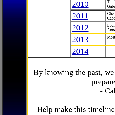
2010
The 
Gabr
2011
Cher
Caba
2012
Lour
Anne
2013
Most
2014
By knowing the past, we 
prepare
- Ca
Help make this timeline