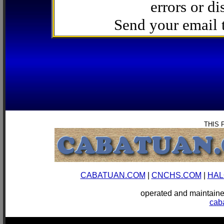
errors or di
Send your email
THIS 
CABATUAN.COM
|
CNCHS.COM
|
HAL
operated and mainta
cab