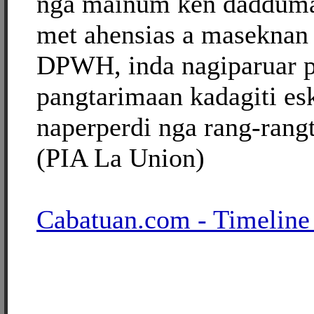
nga mainum ken dadduma 
met ahensias a maseknan
DPWH, inda nagiparuar 
pangtarimaan kadagiti es
naperperdi nga rang-rang
(PIA La Union)
Cabatuan.com - Timeline