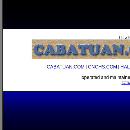
THIS 
CABATUAN.COM
|
CNCHS.COM
|
HAL
operated and mainta
cab