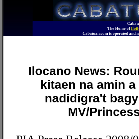
Cabatu
The Home of
Iloi
Cabatuan.com is operated an
Ilocano News: Ro
kitaen na amin a 
nadidigra't bagy
MV/Princess