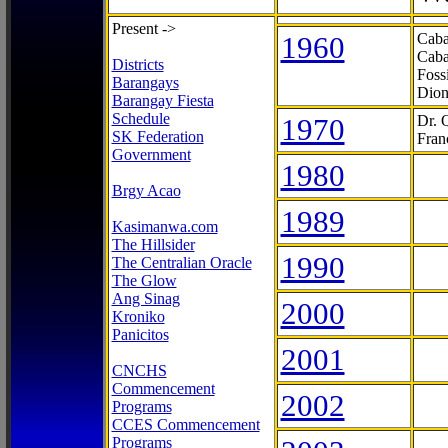
Present ->
1960
Caba
Caba
Districts
Foss
Barangays
Dion
Barangay Fiesta
Schedule
1970
Dr. 
SK Federation
Fran
Government
1980
Brgy Acao
1989
Kasimanwa.com
The Hillsider
1990
The Centralian Oracle
The Glow
Ang Sinag
2000
Kroniko
Panicitos
2001
CNCHS
Commencement
2002
Programs
CCES Commencement
Programs