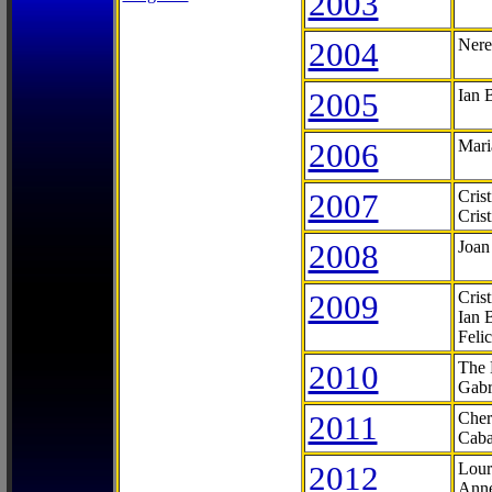
2003
2004
Nere
2005
Ian 
2006
Mari
2007
Cris
Cris
2008
Joan
2009
Cris
Ian 
Feli
2010
The 
Gabr
2011
Cher
Caba
2012
Lour
Anne