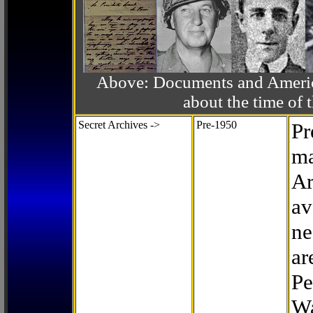
Above: Documents and America
about the time o
Secret Archives ->
Pre-1950
Pr
ma
Ar
av
ne
ar
Pe
Wa