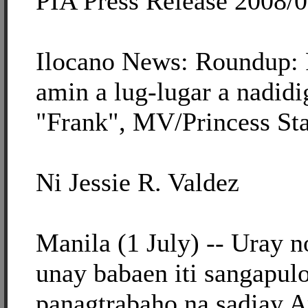
PIA Press Release 2008/
Ilocano News: Roundup:
amin a lug-lugar a nadidi
"Frank", MV/Princess Sta
Ni Jessie R. Valdez
Manila (1 July) -- Uray 
unay babaen iti sangapul
panagtrabaho na sadiay 