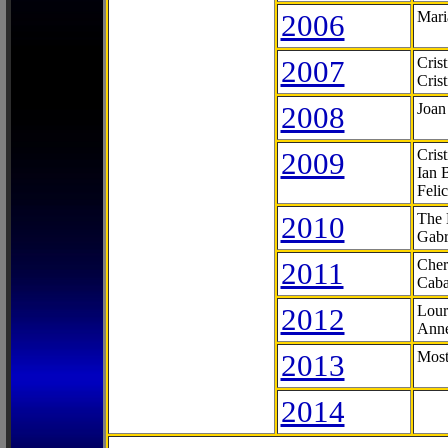
2006
Mari
2007
Cris
Cris
2008
Joan
2009
Cris
Ian 
Feli
2010
The 
Gabr
2011
Cher
Caba
2012
Lour
Anne
2013
Most
2014