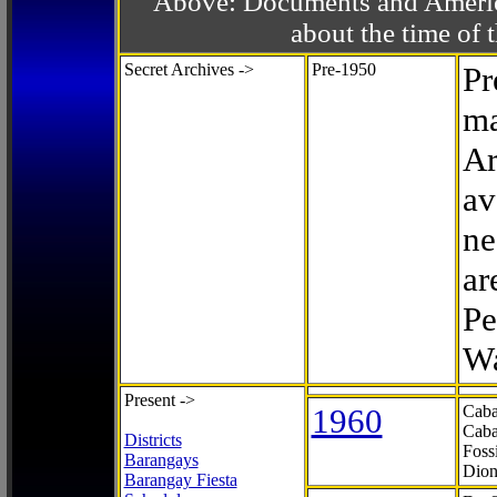
Above: Documents and America
about the time o
Secret Archives ->
Pre-1950
Pr
ma
Ar
av
ne
ar
Pe
Wa
Present ->
1960
Caba
Caba
Districts
Foss
Barangays
Dion
Barangay Fiesta