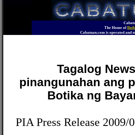
Cabatu
The Home of
Iloi
Cabatuan.com is operated an
Tagalog New
pinangunahan ang 
Botika ng Bayan
PIA Press Release 2009/