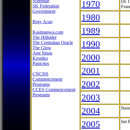
Schedule
1970
Dr. 
SK Federation
Fran
Government
1980
Brgy Acao
1989
Kasimanwa.com
The Hillsider
1990
The Centralian Oracle
The Glow
Ang Sinag
2000
Kroniko
Panicitos
2001
CNCHS
Commencement
2002
Programs
CCES Commencement
Programs
2003
2004
Nere
2005
Ian 