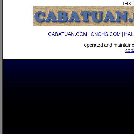
THIS 
CABATUAN.COM
|
CNCHS.COM
|
HAL
operated and mainta
cab